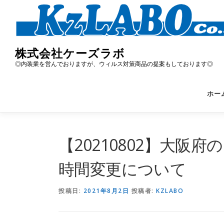
コ
ン
テ
ン
株式会社ケーズラボ
ツ
へ
◎内装業を営んでおりますが、ウィルス対策商品の提案もしております◎
ス
キ
ホー
ッ
プ
【20210802】大阪
時間変更について
投稿日:
2021年8月2日
投稿者:
KZLABO